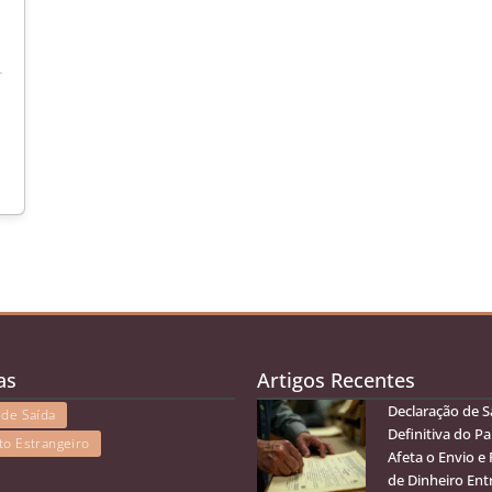
as
Artigos Recentes
Declaração de S
 de Saída
Definitiva do Pa
to Estrangeiro
Afeta o Envio e
de Dinheiro Entr