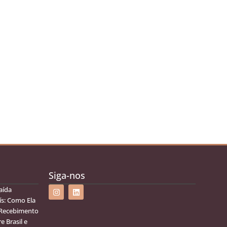
Siga-nos
aída
ís: Como Ela
 Recebimento
e Brasil e