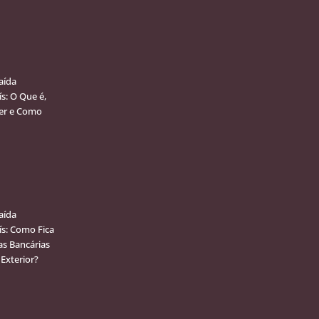
aída
ís: O Que é,
er e Como
aída
ís: Como Fica
as Bancárias
 Exterior?