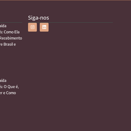
Siga-nos
aída
ís: Como Ela
 Recebimento
e Brasil e
aída
ís: O Que é,
r e Como