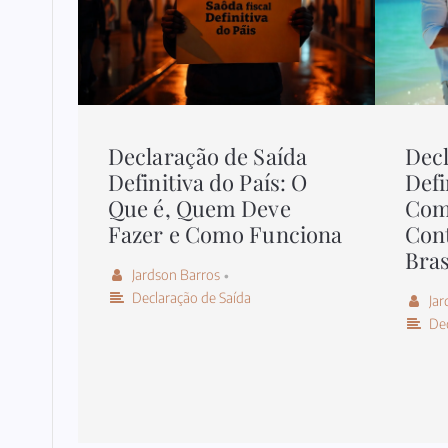
Declaração de Saída
Decl
Definitiva do País: O
Defi
Que é, Quem Deve
Como
Fazer e Como Funciona
Cont
Bras
Jardson Barros
•
Declaração de Saída
Jar
Dec