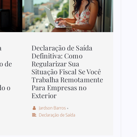
a
Declaração de Saída
Definitiva: Como
o de
Regularizar Sua
Situação Fiscal Se Você
Trabalha Remotamente
do o
Para Empresas no
Exterior
Jardson Barros
•
Declaração de Saída