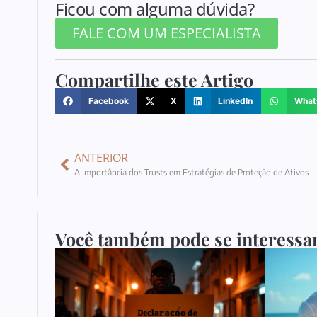
Ficou com alguma dúvida?
FALE COM UM ESPECIALISTA
Compartilhe este Artigo
Facebook
X
LinkedIn
What
ANTERIOR
A Importância dos Trusts em Estratégias de Proteção de Ativos
Você também pode se interessar