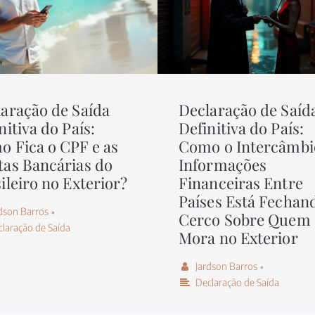
aração de Saída
Declaração de Saíd
nitiva do País:
Definitiva do País:
 Fica o CPF e as
Como o Intercâmbi
as Bancárias do
Informações
ileiro no Exterior?
Financeiras Entre
Países Está Fechan
dson Barros
•
Cerco Sobre Quem
laração de Saída
Mora no Exterior
Jardson Barros
•
Declaração de Saída