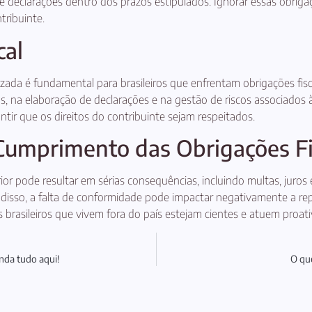
de declarações dentro dos prazos estipulados. Ignorar essas obrig
tribuinte.
cal
lizada é fundamental para brasileiros que enfrentam obrigações fis
ias, na elaboração de declarações e na gestão de riscos associados 
tir que os direitos do contribuinte sejam respeitados.
umprimento das Obrigações Fi
ior pode resultar em sérias consequências, incluindo multas, jur
m disso, a falta de conformidade pode impactar negativamente a re
 os brasileiros que vivem fora do país estejam cientes e atuem proa
nda tudo aqui!
O que