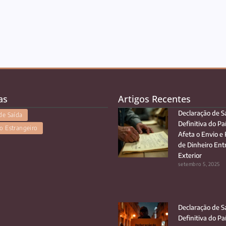
as
Artigos Recentes
Declaração de S
de Saída
Definitiva do Pa
o Estrangeiro
Afeta o Envio e
de Dinheiro Entr
Exterior
setembro 5, 2025
Declaração de S
Definitiva do Pa