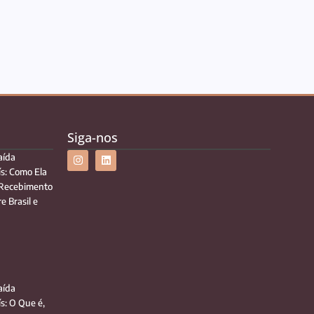
Siga-nos
aída
ís: Como Ela
 Recebimento
e Brasil e
aída
ís: O Que é,