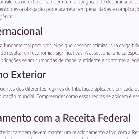
asileiros no exterior também têm a obrigação de declarar seus bens
ento dessa obrigação pode acarretar em penalidades e complicações
gência.
ernacional
ia fundamental para brasileiros que desejam otimizar sua carga tri
pode resultar em economias significativas. A assessoria jurídica espe
 obrigações sejam cumpridas de maneira eficiente e conforme a legi
o Exterior
 cientes dos diferentes regimes de tributação aplicáveis em cada p
tributação mundial. Compreender como essas regras se aplicam é es
amento com a Receita Federal
xterior também devem manter um relacionamento ativo com a Receita