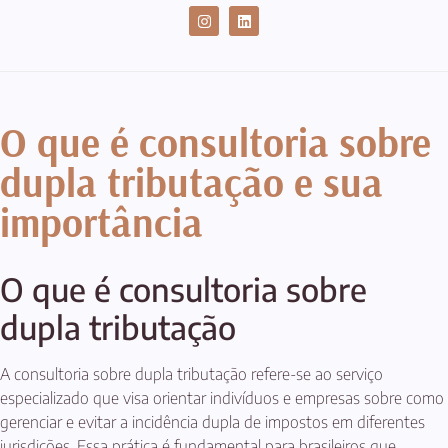
CASES DE SUCESSO
O que é consultoria sobre
dupla tributação e sua
importância
O que é consultoria sobre
dupla tributação
A consultoria sobre dupla tributação refere-se ao serviço
especializado que visa orientar indivíduos e empresas sobre como
gerenciar e evitar a incidência dupla de impostos em diferentes
jurisdições. Essa prática é fundamental para brasileiros que