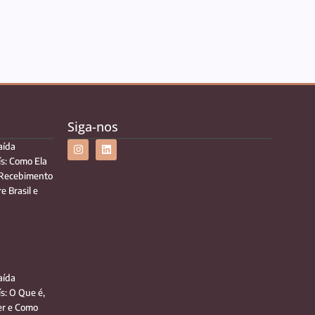
Siga-nos
aída
ís: Como Ela
 Recebimento
e Brasil e
aída
ís: O Que é,
r e Como