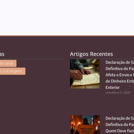
as
Artigos Recentes
Declaração de S
de Saída
Definitiva do Pa
o Estrangeiro
Afeta o Envio e
de Dinheiro Entr
Exterior
setembro 5, 2025
Declaração de S
Definitiva do Pa
Quem Deve Faze