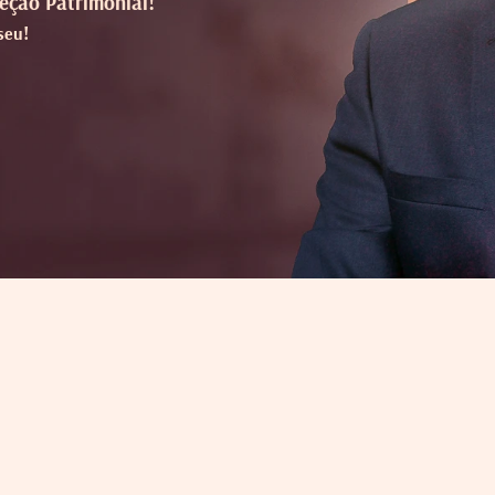
eção Patrimonial!
seu!