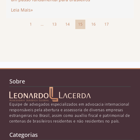
Leia Mais»
1
…
13
14
15
16
17
Sobre
Equipe de advogados especializados em advocacia internacional
responsáveis pela abertura e assessoria de diversas empresas
estrangeiras no Brasil, assim como auxílio fiscal e patrimonial de
centenas de brasileiros residentes e não residentes no país.
Categorias