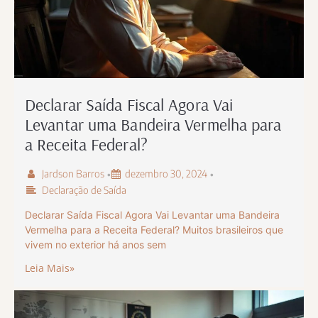
Declarar Saída Fiscal Agora Vai
Levantar uma Bandeira Vermelha para
a Receita Federal?
Jardson Barros
dezembro 30, 2024
•
•
Declaração de Saída
Declarar Saída Fiscal Agora Vai Levantar uma Bandeira
Vermelha para a Receita Federal? Muitos brasileiros que
vivem no exterior há anos sem
Leia Mais»