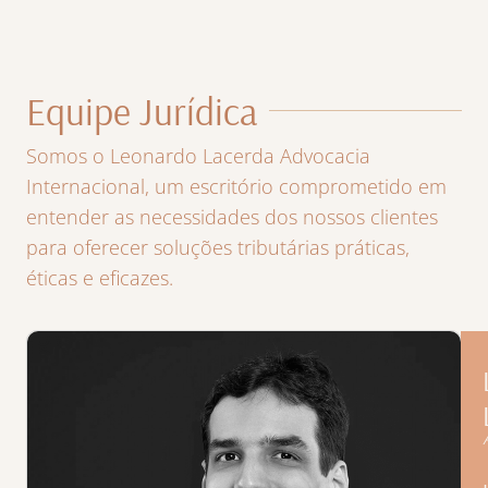
Equipe Jurídica
Somos o Leonardo Lacerda Advocacia
Internacional, um escritório comprometido em
entender as necessidades dos nossos clientes
para oferecer soluções tributárias práticas,
éticas e eficazes.