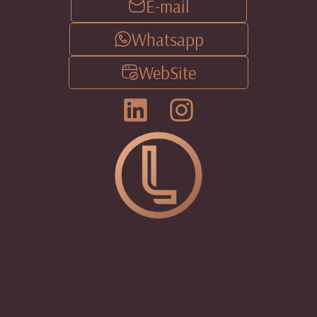
E-mail
Whatsapp
WebSite