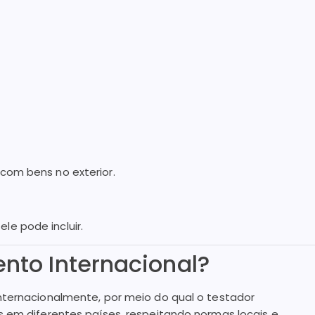
 com bens no exterior.
le pode incluir.
nto Internacional?
nternacionalmente, por meio do qual o testador
s em diferentes países, respeitando normas locais e