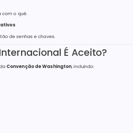
ca com o quê.
oativos
stão de senhas e chaves.
nternacional É Aceito?
 da
Convenção de Washington
, incluindo: