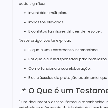
pode significar:
Inventários múltiplos.
Impostos elevados.
E conflitos familiares difíceis de resolver.
Neste artigo, vou te explicar:
O que é um Testamento Internacional.
Por que ele é indispensável para brasileiros
Como funciona a sua elaboração.
E as cláusulas de proteção patrimonial que e
📌 O Que é um Testame
É um documento escrito, formal e reconhecido i
estabelece a forma de distribuição de seus ben