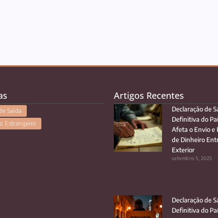
as
Artigos Recentes
Declaração de S
de Saída
Definitiva do Pa
o Estrangeiro
Afeta o Envio e
de Dinheiro Entr
Exterior
setembro 5, 2025
Declaração de S
Definitiva do Pa