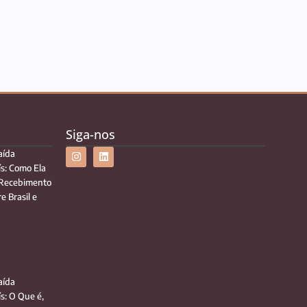
Siga-nos
aída
ís: Como Ela
 Recebimento
e Brasil e
aída
ís: O Que é,