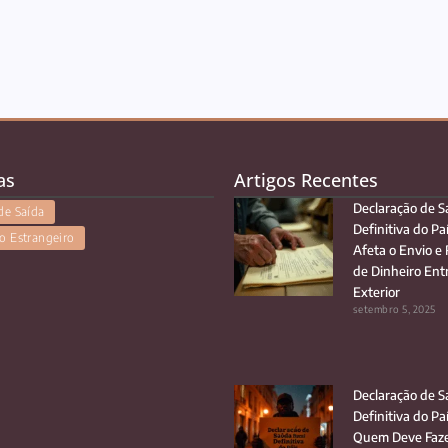
as
Artigos Recentes
Declaração de S
de Saída
Definitiva do Pa
o Estrangeiro
Afeta o Envio e
de Dinheiro Entr
Exterior
setembro 5, 2025
Declaração de S
Definitiva do Pa
Quem Deve Faze