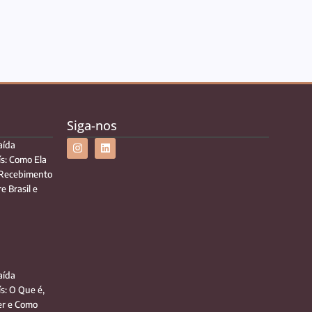
Siga-nos
aída
ís: Como Ela
 Recebimento
e Brasil e
aída
ís: O Que é,
r e Como