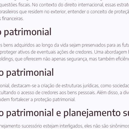
questões fiscais. No contexto do direito internacional, essas estr
 brasileiros que residem no exterior, entender o conceito de prote
 financeiras.
 patrimonial
e os bens adquiridos ao longo da vida sejam preservados para as f
 e proteger ativos de eventuais ações de credores. Uma abordagem
holdings, que oferecem não apenas segurança, mas também eficiênci
 patrimonial
nial, destacam-se a criação de estruturas jurídicas, como socieda
ficultando o acesso de credores aos bens pessoais. Além disso, a div
odem fortalecer a proteção patrimonial.
o patrimonial e planejamento s
nejamento sucessório estejam interligados, eles não são sinônimo