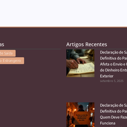
as
Artigos Recentes
Declaração de S
de Saída
Definitiva do Pa
o Estrangeiro
Afeta o Envio e
de Dinheiro Entr
Exterior
setembro 5, 2025
Declaração de S
Definitiva do Pa
Quem Deve Faze
Funciona