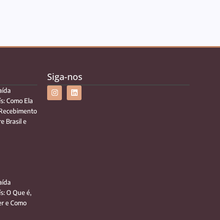
Siga-nos
aída
ís: Como Ela
 Recebimento
e Brasil e
aída
ís: O Que é,
r e Como