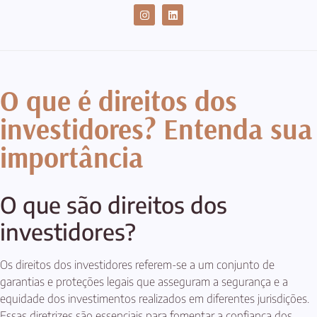
CASES DE SUCESSO
O que é direitos dos
investidores? Entenda sua
importância
O que são direitos dos
investidores?
Os direitos dos investidores referem-se a um conjunto de
garantias e proteções legais que asseguram a segurança e a
equidade dos investimentos realizados em diferentes jurisdições.
Essas diretrizes são essenciais para fomentar a confiança dos