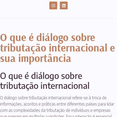
CASES DE SUCESSO
O que é diálogo sobre
tributação internacional e
sua importância
O que é diálogo sobre
tributação internacional
O diálogo sobre tributação internacional refere-se à troca de
informações, acordos e práticas entre diferentes países para lidar
com as complexidades da tributação de indivíduos e empresas
que operam em múltiplas jurisdições. Essa interação é essencial