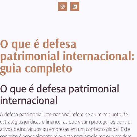
CASES DE SUCESSO
O que é defesa
patrimonial internacional:
guia completo
O que é defesa patrimonial
internacional
A defesa patrimonial internacional refere-se a um conjunto de
estratégias jurídicas e financeiras que visam proteger os bens e
ativos de indivíduos ou empresas em um contexto global. Este
conceito é especialmente relevante para brasileiros que residem