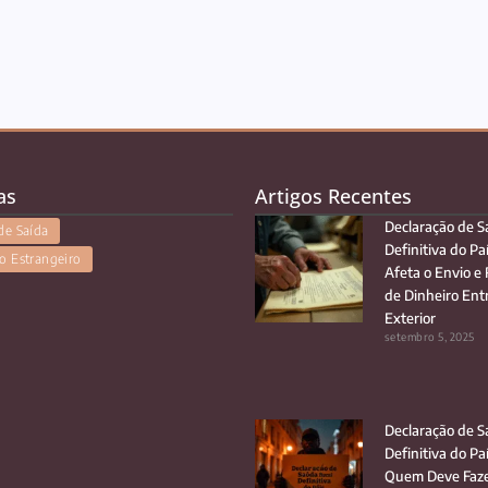
as
Artigos Recentes
Declaração de S
de Saída
Definitiva do Pa
o Estrangeiro
Afeta o Envio e
de Dinheiro Entr
Exterior
setembro 5, 2025
Declaração de S
Definitiva do Pa
Quem Deve Faze