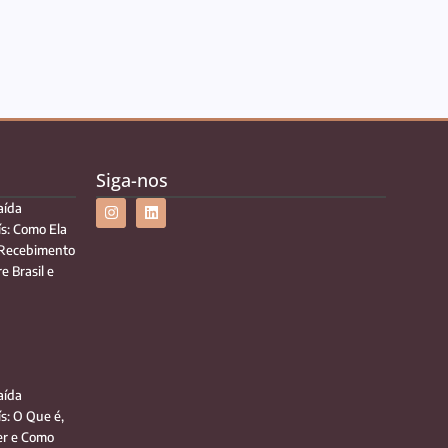
Siga-nos
aída
ís: Como Ela
 Recebimento
e Brasil e
aída
ís: O Que é,
r e Como