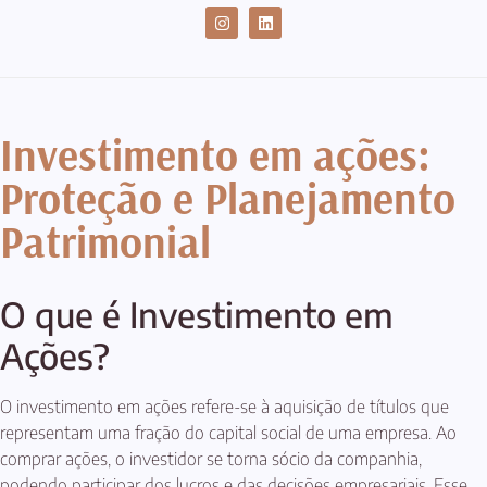
CASES DE SUCESSO
Investimento em ações:
Proteção e Planejamento
Patrimonial
O que é Investimento em
Ações?
O investimento em ações refere-se à aquisição de títulos que
representam uma fração do capital social de uma empresa. Ao
comprar ações, o investidor se torna sócio da companhia,
podendo participar dos lucros e das decisões empresariais. Esse