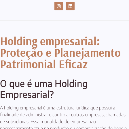
CASES DE SUCESSO
Holding empresarial:
Proteção e Planejamento
Patrimonial Eficaz
O que é uma Holding
Empresarial?
A holding empresarial é uma estrutura jurídica que possui a
finalidade de administrar e controlar outras empresas, chamadas
de subsidiárias. Essa modalidade de empresa não
necessariamente atua na produção ou comercialização de bens e