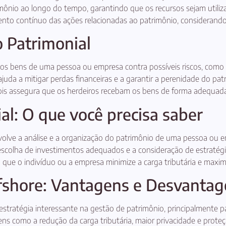
imônio ao longo do tempo, garantindo que os recursos sejam utili
o contínuo das ações relacionadas ao patrimônio, considerando asp
 Patrimonial
 os bens de uma pessoa ou empresa contra possíveis riscos, como d
uda a mitigar perdas financeiras e a garantir a perenidade do pat
ois assegura que os herdeiros recebam os bens de forma adequada
l: O que você precisa saber
lve a análise e a organização do patrimônio de uma pessoa ou em
 a escolha de investimentos adequados e a consideração de estrat
que o indivíduo ou a empresa minimize a carga tributária e maximi
fshore: Vantagens e Desvanta
stratégia interessante na gestão de patrimônio, principalmente 
ns como a redução da carga tributária, maior privacidade e proteç