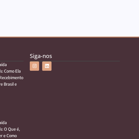
Siga-nos
aída
ís: Como Ela
 Recebimento
e Brasil e
aída
ís: O Que é,
r e Como