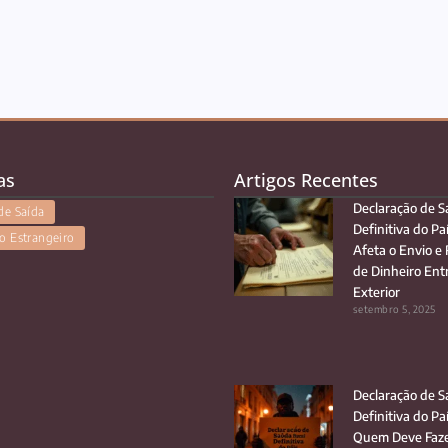
as
Artigos Recentes
Declaração de S
de Saída
Definitiva do Pa
o Estrangeiro
Afeta o Envio e
de Dinheiro Entr
Exterior
setembro 5, 2025
Declaração de S
Definitiva do Pa
Quem Deve Faze