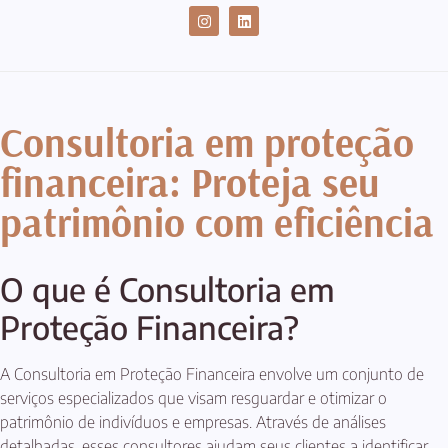
CASES DE SUCESSO
Consultoria em proteção
financeira: Proteja seu
patrimônio com eficiência
O que é Consultoria em
Proteção Financeira?
A Consultoria em Proteção Financeira envolve um conjunto de
serviços especializados que visam resguardar e otimizar o
patrimônio de indivíduos e empresas. Através de análises
detalhadas, esses consultores ajudam seus clientes a identificar