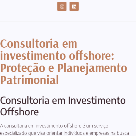
CASES DE SUCESSO
Consultoria em
investimento offshore:
Proteção e Planejamento
Patrimonial
Consultoria em Investimento
Offshore
A consultoria em investimento offshore é um serviço
especializado que visa orientar indivíduos e empresas na busca